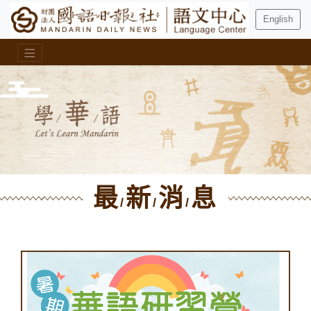
English
最
新
消
息
/
/
/