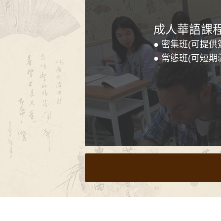
成人華語課
● 密集班(可提供
● 常態班(可短期