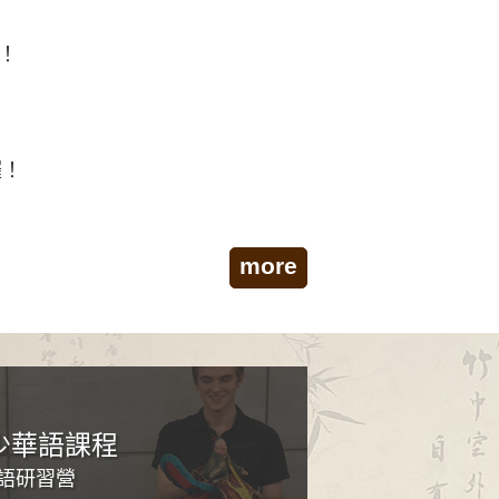
囉！
囉！
more
少華語課程
華語研習營