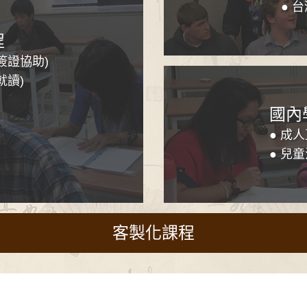
● 
程
簽證協助)
就讀)
國內
● 成
● 兒
客製化課程