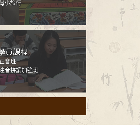
台灣小旅行
學員課程
人正音班
童注音拼讀加強班