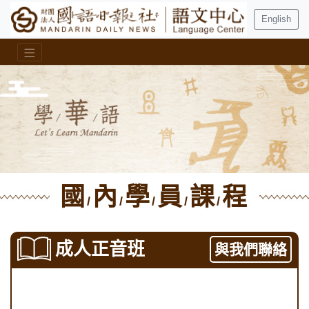
English
國
內
學
員
課
程
/
/
/
/
/
成人正音班
與我們聯絡