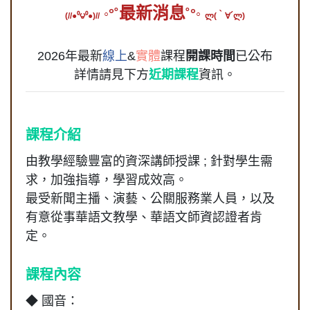
最新消息
◦°˚
˚°◦
(//●⁰౪⁰●)//
ლ(｀∀´ლ)
2026年最新
線上
&
實體
課程
開課時間
已公布
詳情請見下方
近期課程
資訊。
課程介紹
由教學經驗豐富的資深講師授課 ; 針對學生需
求，加強指導，學習成效高。
最受新聞主播、演藝、公關服務業人員，以及
有意從事華語文教學、華語文師資認證者肯
定。
課程內容
◆ 國音：