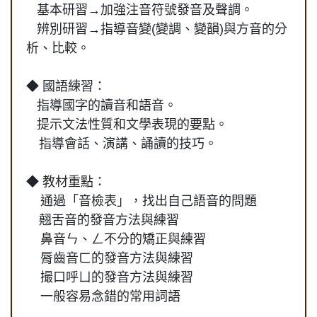
基本研習→加強注音符號發音及聲調。
辨別研習→指導音變(變調、變韻)與方音的分
析、比較。
◆ 國語練習：
指導國字的讀音和語音。
提示文法性質和文學表現的要點。
指導會話、演講、誦讀的技巧。
◆ 教材重點：
通過「音檢表」，找出自己語音的問題
翹舌音的發音方法與練習
鼻音ㄣ、ㄥ不分的矯正與練習
脣齒音ㄈ的發音方法與練習
撮口呼ㄩ的發音方法與練習
一般容易念錯的常用詞語