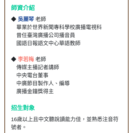
師資介紹
◆
吳麗琴
老師
畢業於世界新聞專科學校廣播電視科
曾任臺灣廣播公司播音員
國語日報語文中心華語教師
◆
李若梅
老師
傳媒主播記者講師
中央電台董事
中廣節目製作人、編導
廣播金鐘獎得主
招生對象
16歲以上且中文聽說讀能力佳，並熟悉注音符
號者。